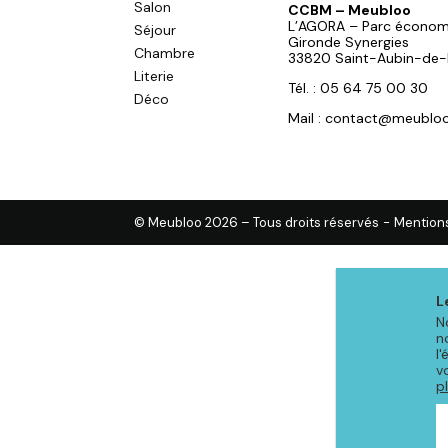
Salon
CCBM – Meubloo
L’AGORA – Parc économ
Séjour
Gironde Synergies
Chambre
33820 Saint-Aubin-de-
Literie
Tél. : 05 64 75 00 30
Déco
Mail : contact@meubloo
© Meubloo 2026 – Tous droits réservés
-
Mentions
L
N
n
l
v
p