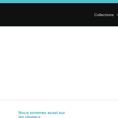
Collections
LITERIE
DÉCO
Matelas,
Accessoires de
s,
Sommiers,
maison, Objets
Literies
déco,
électriques,
Luminaires,
Linge de maison
Déco murales
Nous sommes aussi sur
les réseaux