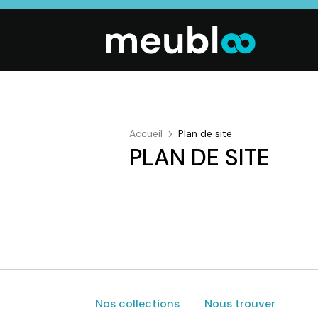
Accueil
Plan de site
PLAN DE SITE
SALON
SÉJOUR
CHAMBRE
Canapés droits,
Enfilades,
Dressings,
Salons d’angles
Tables, Chaises,
Armoires, Lit
& composables,
Meubles TV,
Chevets,
Fauteuils et
Meubles de
Commodes
canapés de
complément
relaxation,
Tables basses
Nos collections
Nous trouver