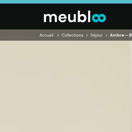
Accueil
Collections
Séjour
Ambre – B
SALON
SÉJOUR
CHAMBRE
Canapés droits,
Enfilades,
Dressings,
Salons d’angles
Tables, Chaises,
Armoires, Lit
& composables,
Meubles TV,
Chevets,
Fauteuils et
Meubles de
Commodes
canapés de
complément
relaxation,
Tables basses