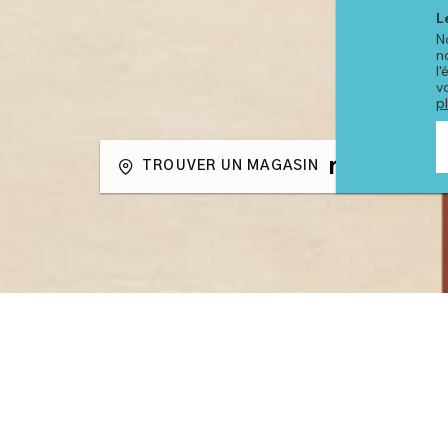
L
N
n
l
v
p
TROUVER UN MAGASIN
PRODUITS DE LA COLLE