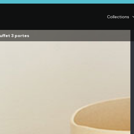
Collections
uffet 3 portes
LITERIE
DÉCO
Matelas,
Accessoires de
s,
Sommiers,
maison, Objets
Literies
déco,
électriques,
Luminaires,
Linge de maison
Déco murales