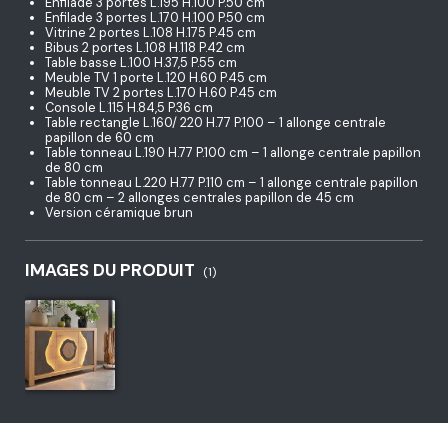
Enfilade 3 portes L.195 H.100 P.50 cm
Enfilade 3 portes L.170 H.100 P.50 cm
Vitrine 2 portes L.108 H.175 P.45 cm
Bibus 2 portes L.108 H.118 P.42 cm
Table basse L.100 H.37,5 P.55 cm
Meuble TV 1 porte L.120 H.60 P.45 cm
Meuble TV 2 portes L.170 H.60 P.45 cm
Console L.115 H.84,5 P.36 cm
Table rectangle L.160/ 220 H.77 P.100 – 1 allonge centrale
papillon de 60 cm
Table tonneau L.190 H.77 P.100 cm – 1 allonge centrale papillon
de 80 cm
Table tonneau L.220 H.77 P.110 cm – 1 allonge centrale papillon
de 80 cm – 2 allonges centrales papillon de 45 cm
Version céramique brun
IMAGES DU PRODUIT
(1)