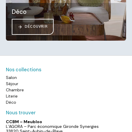
Déco
DÉCOUVRIR
Nos collections
Salon
Séjour
Chambre
Literie
Déco
Nous trouver
CCBM – Meubloo
L’AGORA – Parc économique Gironde Synergies
33820 Saint-Aubin-de-Blaye