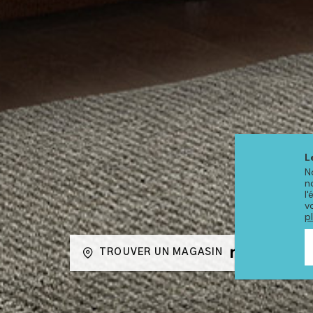
L
N
n
l
v
p
TROUVER UN MAGASIN