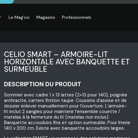
Le Mag’oo
Magasins
Professionnels
CELIO SMART – ARMOIRE-LIT
HORIZONTALE AVEC BANQUETTE ET
SURMEUBLE
DESCRIPTION DU PRODUIT
Sommier avec cadre 1 x 13 lattes (2×13 pour 140), poignée
anthracite, carters finition taupe. Coussins d’assise et de
dossier enlever manuellement pour l’ouverture. L’armoire-
lit inclut 2 sangles pour maintenir l’ensemble couette /
matelas à la fermeture du lit (matelas non inclus).
Banquette accoudoirs fins et option surmeuble. Pour literie
140 x 200 cm. Existe avec banquette accoudoirs larges.