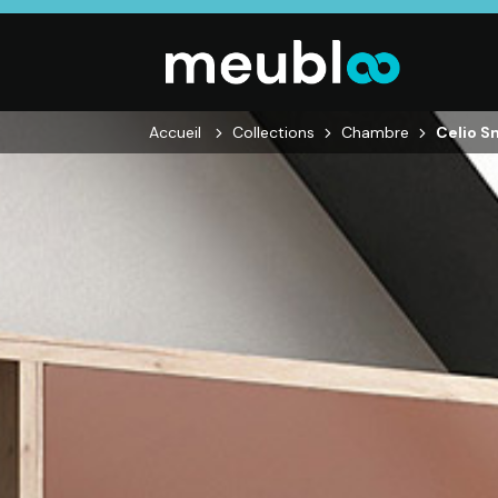
Accueil
Collections
Chambre
Celio S
SALON
SÉJOUR
CHAMBRE
Canapés droits,
Enfilades,
Dressings,
Salons d’angles
Tables, Chaises,
Armoires, Lit
& composables,
Meubles TV,
Chevets,
Fauteuils et
Meubles de
Commodes
canapés de
complément
relaxation,
Tables basses