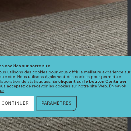
es cookies sur notre site
ous utilisons des cookies pour vous offrir la meilleure expérience sur
otre site. Nous utilisons également des cookies pour permettre
'élaboration de statistiques.
En cliquant sur le bouton Continuer
,
ous acceptez de recevoir les cookies sur notre site Web.
En savoir
lus
CONTINUER
PARAMÈTRES