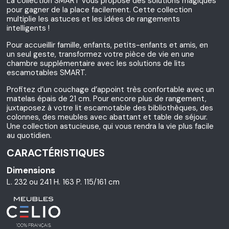
La collection SMART vous propose des solutions magiques
pour gagner de la place facilement. Cette collection
multiplie les astuces et les idées de rangements
intelligents !
Pour accueillir famille, enfants, petits-enfants et amis, en
un seul geste, transformez votre pièce de vie en une
chambre supplémentaire avec les solutions de lits
escamotables SMART.
Profitez d’un couchage d’appoint très confortable avec un
matelas épais de 21 cm. Pour encore plus de rangement,
juxtaposez à votre lit escamotable des bibliothèques, des
colonnes, des meubles avec abattant et table de séjour.
Une collection astucieuse, qui vous rendra la vie plus facile
au quotidien.
CARACTÉRISTIQUES
Dimensions
L. 232 ou 241 H. 163 P. 115/161 cm