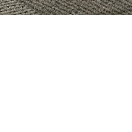
PRODUITS SIMILAIRES
Grenade – Tête de lit,
O
cadre de lit et armoire