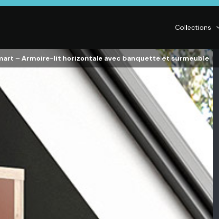
Collections
mart – Armoire-lit horizontale avec banquette et surmeuble
LITERIE
DÉCO
Matelas,
Accessoires de
s,
Sommiers,
maison, Objets
Literies
déco,
électriques,
Luminaires,
Linge de maison
Déco murales