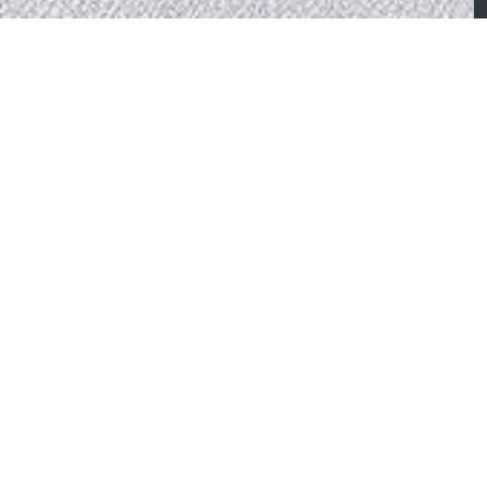
CTION
DAHLIA
ahlia – Meuble TV et
able basse