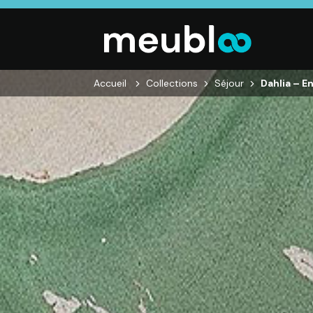
Accueil
Collections
Séjour
Dahlia – E
SALON
SÉJOUR
CHAMBRE
Canapés droits,
Enfilades,
Dressings,
Salons d’angles
Tables, Chaises,
Armoires, Lit
& composables,
Meubles TV,
Chevets,
Fauteuils et
Meubles de
Commodes
canapés de
complément
relaxation,
Tables basses