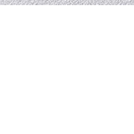
PRODUITS DE LA COLLE
Dahlia – Enfilade 4
D
portes
t