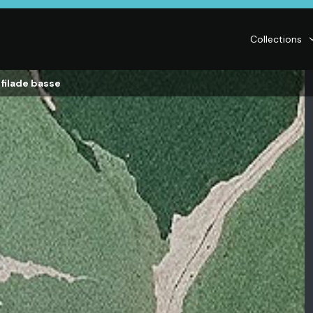
Collections
nfilade basse
LITERIE
DÉCO
Matelas,
Accessoires de
s,
Sommiers,
maison, Objets
Literies
déco,
électriques,
Luminaires,
Linge de maison
Déco murales