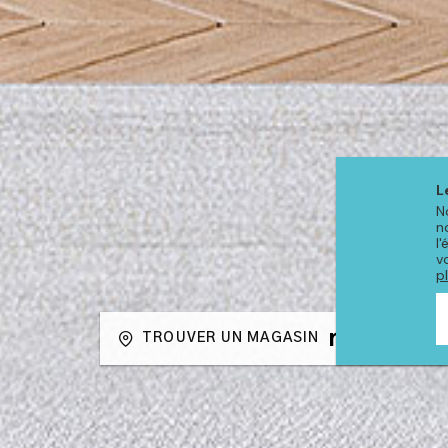
L
N
n
l
v
p
TROUVER UN MAGASIN