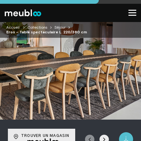
Accueil
Collections
Séjour
Eros – Table spectaculaire L. 220/380 cm
TROUVER UN MAGASIN