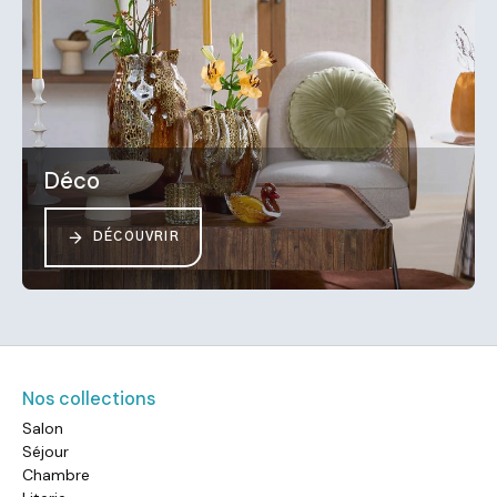
Déco
DÉCOUVRIR
Nos collections
Salon
Séjour
Chambre