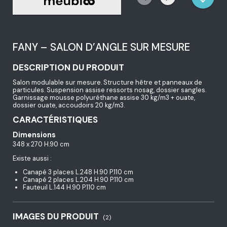
FANY – SALON D’ANGLE SUR MESURE
DESCRIPTION DU PRODUIT
Salon modulable sur mesure. Structure hêtre et panneaux de
particules. Suspension assise ressorts nosag, dossier sangles.
Garnissage mousse polyuréthane assise 30 kg/m3 + ouate,
dossier ouate, accoudoirs 20 kg/m3.
CARACTÉRISTIQUES
Dimensions
348 x 270 H.90 cm
Existe aussi :
Canapé 3 places L.248 H.90 P.110 cm
Canapé 2 places L.204 H.90 P.110 cm
Fauteuil L.144 H.90 P.110 cm
IMAGES DU PRODUIT
(2)