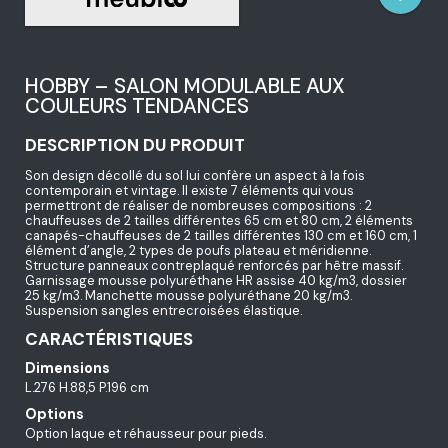
HOBBY – SALON MODULABLE AUX
COULEURS TENDANCES
DESCRIPTION DU PRODUIT
Son design décollé du sol lui confère un aspect à la fois
contemporain et vintage. Il existe 7 éléments qui vous
permettront de réaliser de nombreuses compositions : 2
chauffeuses de 2 tailles différentes 65 cm et 80 cm, 2 éléments
canapés-chauffeuses de 2 tailles différentes 130 cm et 160 cm, 1
élément d’angle, 2 types de poufs plateau et méridienne.
Structure panneaux contreplaqué renforcés par hêtre massif.
Garnissage mousse polyuréthane HR assise 40 kg/m3, dossier
25 kg/m3. Manchette mousse polyuréthane 20 kg/m3.
Suspension sangles entrecroisées élastique.
CARACTÉRISTIQUES
Dimensions
L.276 H.88,5 P.196 cm
Options
Option laque et réhausseur pour pieds.