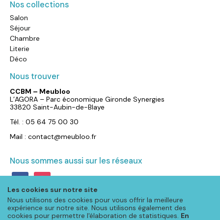
Nos collections
Salon
Séjour
Chambre
Literie
Déco
Nous trouver
CCBM – Meubloo
L’AGORA – Parc économique Gironde Synergies
33820 Saint-Aubin-de-Blaye
Tél. : 05 64 75 00 30
Mail : contact@meubloo.fr
Nous sommes aussi sur les réseaux
facebook
instagram
Les cookies sur notre site
Nous utilisons des cookies pour vous offrir la meilleure
expérience sur notre site. Nous utilisons également des
cookies pour permettre l'élaboration de statistiques.
En