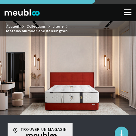
Accueil
Collections
Literie
Matelas Slumberland Kensington
TROUVER UN MAGASIN