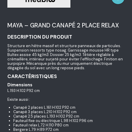
MAYA – GRAND CANAPÉ 2 PLACE RELAX
DESCRIPTION DU PRODUIT
Structure en hêtre massif et structure panneaux de particules.
Suspension ressorts type nosag. Garnissage mousse HR type
Bultex assise 45 kg/m3. Dossier 25 kg/m3. Têtière réglable à
crémaillère, intérieur surjeté pour éviter l’effilochage. Finition en
surpiqûre. Mécanique près du mur uniquement électrique
dégagée du sol avec un long repose pieds.
CARACTÉRISTIQUES
Dimensions
L.193 H.102 P.92 cm
Existe aussi :
Canapé 2 places L.161 H.102 P.92 cm
Canapé 3 places L.210 H.102 P.92 cm
Canapé 2.5 places L.193 H.102 P.92 cm
Fauteuil fixe ou électrique L.98 H.102 P.96 cm
Fauteuil relax L.72 H.110 P.80 cm
Bergere L.79 H.89 P.72 cm