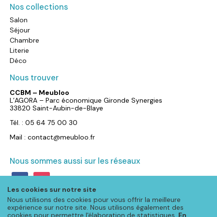
Nos collections
Salon
Séjour
Chambre
Literie
Déco
Nous trouver
CCBM – Meubloo
L’AGORA – Parc économique Gironde Synergies
33820 Saint-Aubin-de-Blaye
Tél. : 05 64 75 00 30
Mail : contact@meubloo.fr
Nous sommes aussi sur les réseaux
facebook
instagram
Les cookies sur notre site
Nous utilisons des cookies pour vous offrir la meilleure
expérience sur notre site. Nous utilisons également des
cookies pour permettre l'élaboration de statistiques.
En