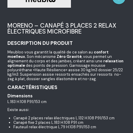
MORENO – CANAPÉ 3 PLACES 2 RELAX
ÉLECTRIQUES MICROFIBRE
DESCRIPTION DU PRODUIT
Meubloo vous garantit la qualité de ce salon au
confort
moelleux.
Son mécanisme
Zéro Gravité
, vous permet un
alignement du corps et des jambes, créant ainsi une
relaxation
optimale
des points de pression. Garnissage mousse
polyuréthane «Haute Résilience» assise 30 kg/m3 dossier 25/22
kg/m3. Suspension assise ressorts ensachés sur ressorts no-
zag à plat, dossier sangles élastomère et no-zag.
CARACTÉRISTIQUES
Dimensions
L.183 H.108 P.91/153 cm
Existe aussi :
Canapé 2 places relax électriques L.132 H.108 P.91/153 cm
Canapé fixe 2 places L.183 H.108 P.91 cm
Fauteuil relax électrique L.79 H.108 P.91/153 cm