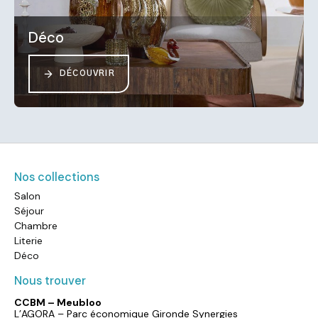
Déco
DÉCOUVRIR
Nos collections
Salon
Séjour
Chambre
Literie
Déco
Nous trouver
CCBM – Meubloo
L’AGORA – Parc économique Gironde Synergies