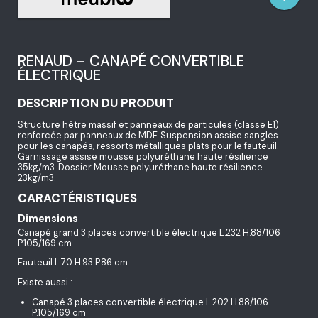
RENAUD – CANAPÉ CONVERTIBLE
ÉLECTRIQUE
DESCRIPTION DU PRODUIT
Structure hêtre massif et panneaux de particules (classe E1)
renforcée par panneaux de MDF. Suspension assise sangles
pour les canapés, ressorts métalliques plats pour le fauteuil.
Garnissage assise mousse polyuréthane haute résilience
35kg/m3. Dossier Mousse polyuréthane haute résilience
23kg/m3.
CARACTÉRISTIQUES
Dimensions
Canapé grand 3 places convertible électrique L.232 H.88/106
P.105/169 cm
Fauteuil L.70 H.93 P.86 cm
Existe aussi :
Canapé 3 places convertible électrique L.202 H.88/106
P.105/169 cm