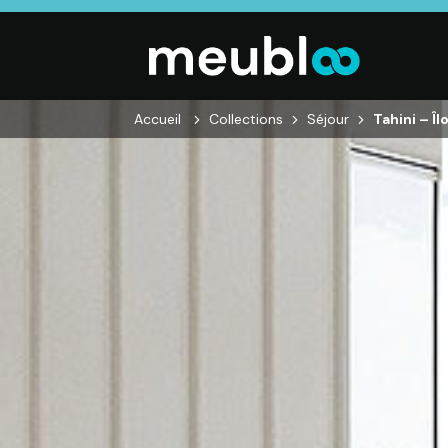
Accueil
Collections
Séjour
Tahini – Îl
SALON
SÉJOUR
CHAMBRE
Canapés droits,
Enfilades,
Dressings,
Salons d’angles
Tables, Chaises,
Armoires, Lit
& composables,
Meubles TV,
Chevets,
Fauteuils et
Meubles de
Commodes
canapés de
complément
relaxation,
Tables basses