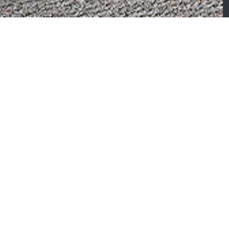
CTION
TAHINI
hini – Enfilade 2
ortes coulissantes