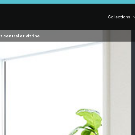
Collections
ot central et vitrine
LITERIE
DÉCO
Matelas,
Accessoires de
s,
Sommiers,
maison, Objets
Literies
déco,
électriques,
Luminaires,
Linge de maison
Déco murales