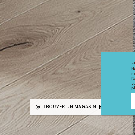
L
N
n
l
v
p
TROUVER UN MAGASIN