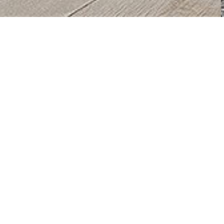
PRODUITS DE LA COLLE
Tahini – Rangement bas
Ta
p