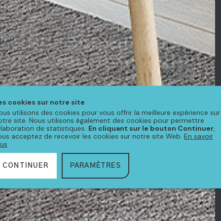
es cookies sur notre site
ous utilisons des cookies pour vous offrir la meilleure expérience sur
otre site. Nous utilisons également des cookies pour permettre
'élaboration de statistiques.
En cliquant sur le bouton Continuer
,
ous acceptez de recevoir les cookies sur notre site Web.
En savoir
lus
CONTINUER
PARAMÈTRES