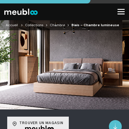
Accueil
Collections
Chambre
Biais – Chambre lumineuse
TROUVER UN MAGASIN